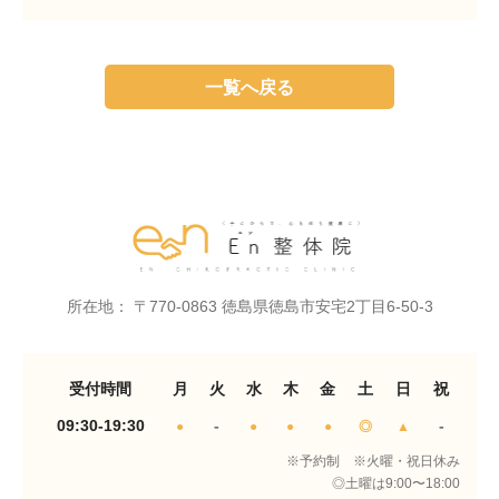
一覧へ戻る
所在地： 〒770-0863 徳島県徳島市安宅2丁目6-50-3
受付時間
月
火
水
木
金
土
日
祝
09:30-19:30
-
-
●
●
●
●
◎
▲
※予約制 ※火曜・祝日休み
◎土曜は9:00〜18:00