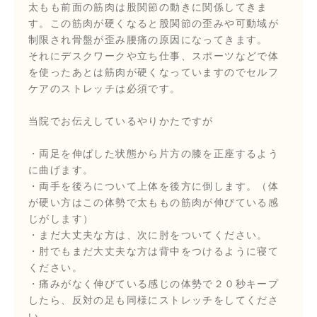
太もも前面の筋肉は股関節の動きに関係してきま
す。この筋肉が硬くなると股関節の歪みや可動域が
制限され骨盤が歪み腰痛の原因になってきます。
それにデスクワークや立ち仕事、スポーツなどで体
を使ったあとは筋肉が硬くなっていますのでセルフ
ケアのストレッチは必須です。
当院でお伝えしているやりかたですが
・両足を伸ばした状態から片方の膝を正座するよう
に曲げます。
・両手を後ろについて上体を後方に倒します。（体
が硬い方はこの体勢で太ももの筋肉が伸びている感
じがします）
・まだ大丈夫な方は、次に肘をついてください。
・肘でもまだ大丈夫な方は背中をつけるように寝て
ください。
・痛みがなく伸びている感じの体勢で２０秒キープ
したら、反対の足も同様にストレッチをしてくださ
い。